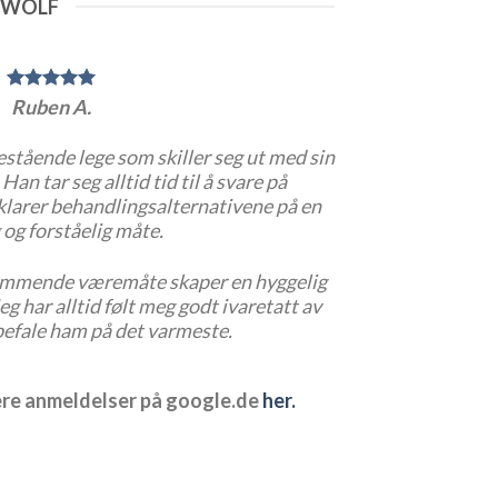
N WOLF
Ruben A.
estående lege som skiller seg ut med sin
an tar seg alltid tid til å svare på
klarer behandlingsalternativene på en
 og forståelig måte.
ommende væremåte skaper en hyggelig
g har alltid følt meg godt ivaretatt av
efale ham på det varmeste.
lere anmeldelser på google.de
her.