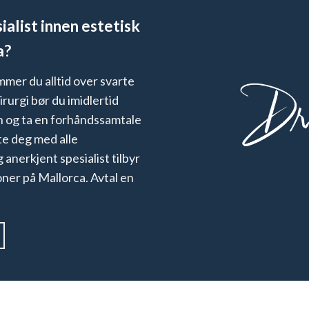
ialist innen estetisk
a?
mmer du alltid over svarte
irurgi bør du imidlertid
n og ta en forhåndssamtale
te deg med alle
anerkjent spesialist tilbyr
oner på Mallorca. Avtal en