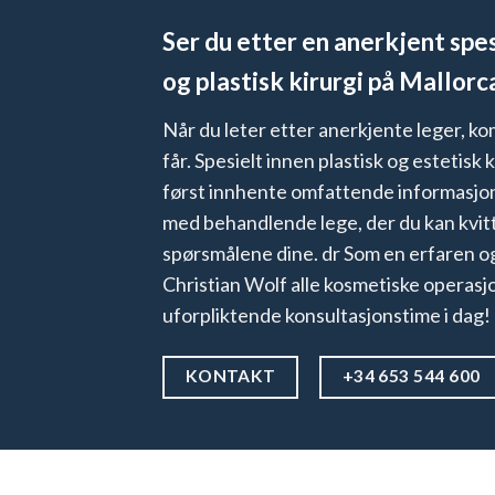
Ser du etter en anerkjent spes
og plastisk kirurgi på Mallorc
Når du leter etter anerkjente leger, ko
får. Spesielt innen plastisk og estetisk k
først innhente omfattende informasjo
med behandlende lege, der du kan kvit
spørsmålene dine. dr Som en erfaren og 
Christian Wolf alle kosmetiske operasj
uforpliktende konsultasjonstime i dag!
KONTAKT
+34 653 544 600