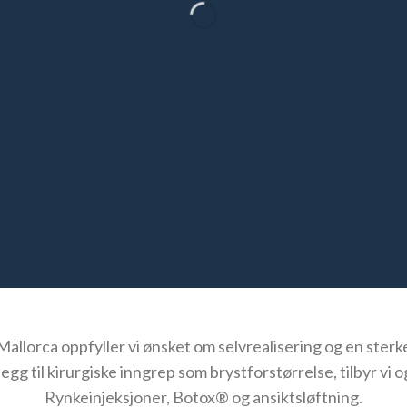
å Mallorca oppfyller vi ønsket om selvrealisering og en sterk
llegg til kirurgiske inngrep som brystforstørrelse, tilbyr vi
Rynkeinjeksjoner, Botox® og ansiktsløftning.