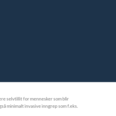
ere selvtillit for mennesker som blir
 også minimalt invasive inngrep som f.eks.