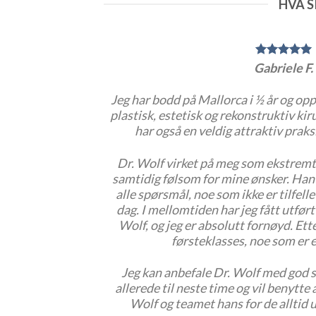
HVA S
Gabriele F.
Jeg har bodd på Mallorca i ½ år og opps
plastisk, estetisk og rekonstruktiv kir
har også en veldig attraktiv prak
Dr. Wolf virket på meg som ekstremt
samtidig følsom for mine ønsker. Han 
alle spørsmål, noe som ikke er tilfelle
dag. I mellomtiden har jeg fått utført
Wolf, og jeg er absolutt fornøyd. Ett
førsteklasses, noe som er e
Jeg kan anbefale Dr. Wolf med god 
allerede til neste time og vil benytte 
Wolf og teamet hans for de alltid