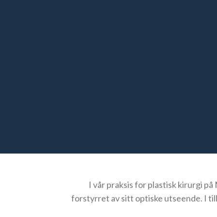
I vår praksis for plastisk kirurgi p
forstyrret av sitt optiske utseende. I ti