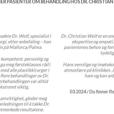
IER PASIENTER OM BEHANDLING HOS DR. CHRISTIA
økte Dr. Wolf, spesialist i
Dr. Christian Wolf er en en
urgi, etter anbefaling – han
ekspertise og empati. H
sis på Mallorca/Palma.
pasientenes behov og for
tydelig
 kompetent, personlig og
ga meg førsteklasses råd i
Hans vennlige og imøtek
 med alle plastikkirurger i
atmosfære på klinikken. Je
 flere behandlinger av Dr.
ham og kan anb
erbehandlingen var alltid
kstremt viktig.
03.2024 / Du finner f
samvittighet, gleder meg
anledningen til å takke Dr.
 utmerkede resultatene.